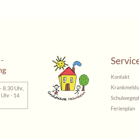
Servic
 -
ng
Kontakt
Krankmeldu
- 8.30 Uhr,
 Uhr - 14
Schulwegep
Ferienplan