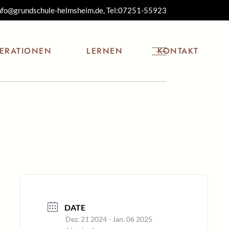
nfo@grundschule-helmsheim.de, Tel:
07251-55923
lehrer
Freundeskreis
Lesekonzept
 der
Kindergarten
aben
Sonnenschein
ERATIONEN
LERNEN
KONTAKT
n
Streuobstwiesen-
kindergarten
eskalender
Mucklas
eplan
skreis
Lesekonzept
dung
arten
schein
stwiesen-
arten
s
DATE
Dez. 21 2024
- Jan. 06 2025