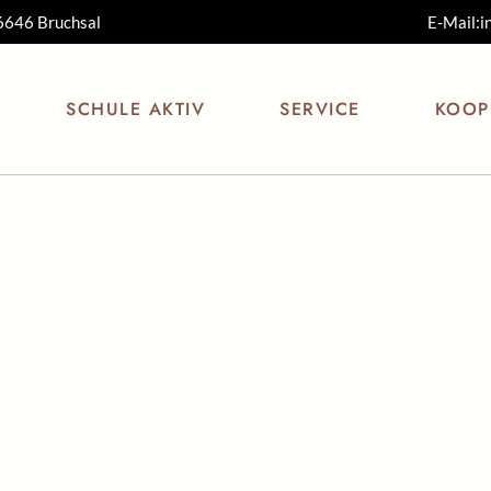
76646 Bruchsal
E-Mail:i
Schulleitung
Aktuelles
Beratungs
Sekretariat
Termine
Betreuung
Hausaufg
SCHULE AKTIV
SERVICE
KOOP
Kollegium
Bewegte Schule
Ferienpla
Hauspersonal
Schuljahr
Schulsozialarbeit
Schulweg
Aktuelles
Beratungslehrer
Freunde
Kernzeitbetreuung
Krankmel
Termine
Betreuung der
Kinderg
online
Hausaufgaben
Sonnen
Bewegte Schule
Ferienplan
Streuob
kinderg
Schuljahreskalender
Muckla
t
Schulwegeplan
ng
Krankmeldung
online