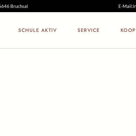
76646 Bruchsal
E-Mail:i
Schulleitung
Aktuelles
Beratungs
Sekretariat
Termine
Betreuung
Hausaufg
SCHULE AKTIV
SERVICE
KOOP
Kollegium
Bewegte Schule
Ferienpla
Hauspersonal
Schuljahr
Schulsozialarbeit
Schulweg
Aktuelles
Beratungslehrer
Freunde
Kernzeitbetreuung
Krankmel
Termine
Betreuung der
Kinderg
online
Hausaufgaben
Sonnen
Bewegte Schule
Ferienplan
Streuob
kinderg
Schuljahreskalender
Muckla
t
Schulwegeplan
ng
Krankmeldung
online