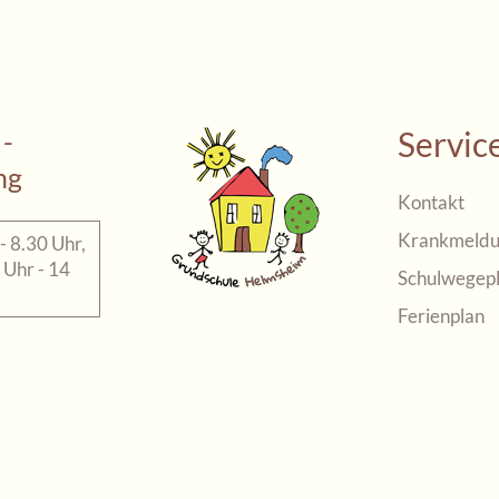
Servic
 -
ng
Kontakt
Krankmeldu
- 8.30 Uhr,
 Uhr - 14
Schulwegep
Ferienplan