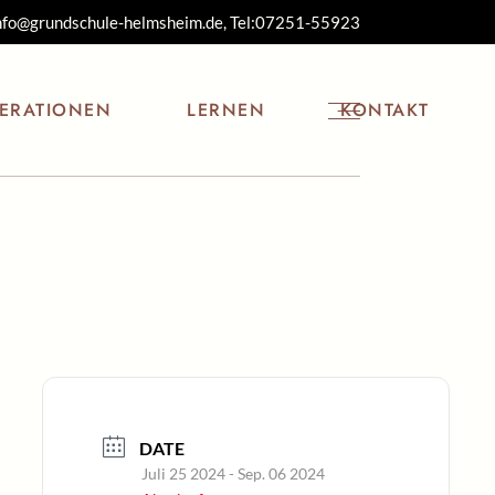
nfo@grundschule-helmsheim.de, Tel:
07251-55923
lehrer
Freundeskreis
Lesekonzept
 der
Kindergarten
aben
Sonnenschein
ERATIONEN
LERNEN
KONTAKT
n
Streuobstwiesen-
kindergarten
eskalender
Mucklas
eplan
skreis
Lesekonzept
dung
arten
schein
stwiesen-
arten
s
DATE
Juli 25 2024
- Sep. 06 2024